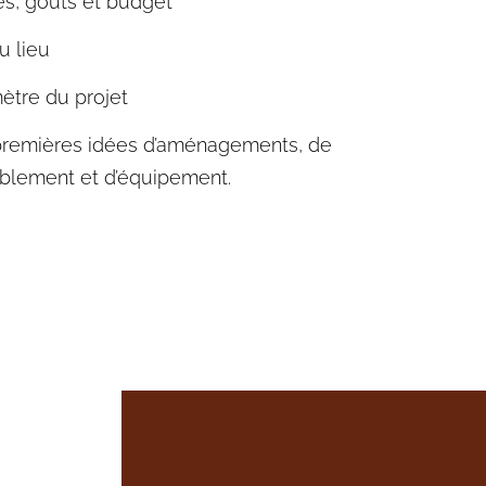
tes, goûts et budget
u lieu
mètre du projet
premières idées d’aménagements, de
blement et d’équipement.