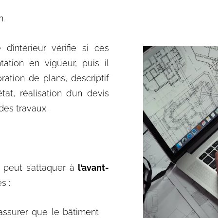
n.
d’intérieur vérifie si ces
tation en vigueur
, puis il
oration de plans, descriptif
at, réalisation d’un devis
 des travaux.
r peut s’attaquer à
l’
avant-
s :
’assurer que le bâtiment