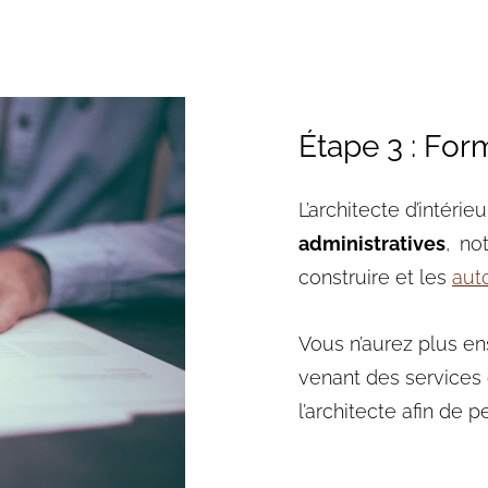
Étape 3 : For
L’architecte d’intéri
administratives
,
no
construire et les
auto
Vous n’aurez plus en
venant des services 
l’architecte afin de 