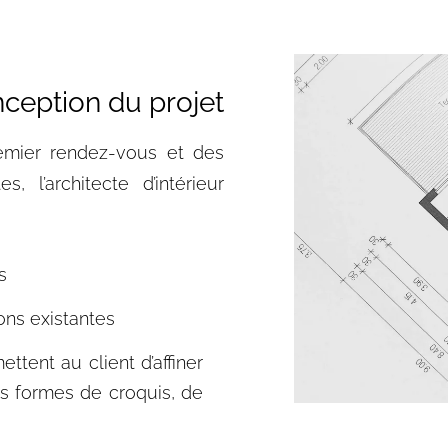
ception du projet​​
remier rendez-vous et des
, l’architecte d’intérieur
s
ons existantes
ttent au client d’affiner
us formes de croquis, de