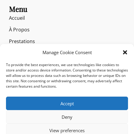
Menu
Accueil
À Propos
Prestations
Manage Cookie Consent
Réalisations
Particuliers
To provide the best experiences, we use technologies like cookies to
store and/or access device information. Consenting to these technologies
Professionnels
will allow us to process data such as browsing behavior or unique IDs on
this site. Not consenting or withdrawing consent, may adversely affect
certain features and functions.
Médias
Contact
Accept
Deny
View preferences